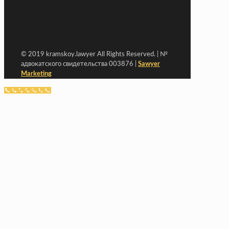
© 2019 kramskoy.lawyer All Rights Reserved. | №
адвокатского свидетельства 003876 |
Sawyer
Marketing
Call Now Button