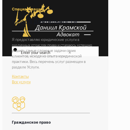
Специализация
Сфера деятельности
Я предоставляю юридические услуги в
различных отраслях права и стараюсь успешно
решить самые сложные задачи своих
✕
клиентов, исходя из опыта юридической
практики. Весь перечень услуг размещен в
разделе Услуги.
Контакты
Все услуги
Гражданское право