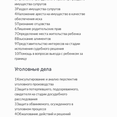
имущества супругов
3
Раздел имущества супругов
4
Наложение ареста на имущество в качестве
обеспечения иска
5
Признание отцовства
6
Лишение родительских прав
7
Определение места жительства ребенка
8
Взыскание алиментов
9
Представительство интересов на стадии
исполнения судебного решения
10
Помощь в вопросах выезда с ребенком за
границу
Уголовные дела
1
Консультирование и анализ перспектив
уголовного производства
2
Защита потерпевшего, подозреваемого,
свидетеля на стадии досудебного
расследования
3
Защита обвиняемого, осужденного в
уголовном процессе
4
Обжалование действий и решений