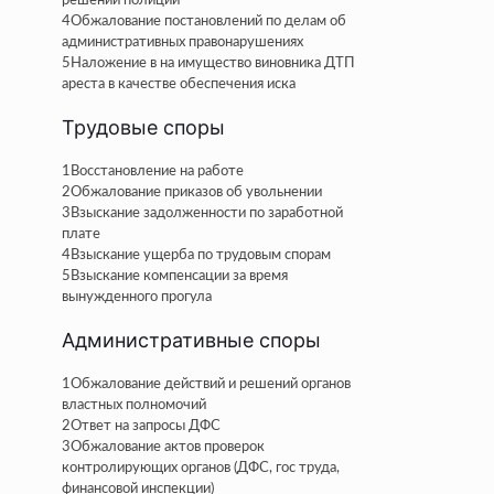
решений полиции
4
Обжалование постановлений по делам об
административных правонарушениях
5
Наложение в на имущество виновника ДТП
ареста в качестве обеспечения иска
Трудовые споры
1
Восстановление на работе
2
Обжалование приказов об увольнении
3
Взыскание задолженности по заработной
плате
4
Взыскание ущерба по трудовым спорам
5
Взыскание компенсации за время
вынужденного прогула
Административные споры
1
Обжалование действий и решений органов
властных полномочий
2
Ответ на запросы ДФС
3
Обжалование актов проверок
контролирующих органов (ДФС, гос труда,
финансовой инспекции)