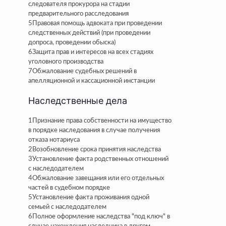
следователя прокурора на стадии
предварительного расследования
5
Правовая помощь адвоката при проведении
следственных действий (при проведении
допроса, проведении обыска)
6
Защита прав и интересов на всех стадиях
уголовного производства
7
Обжалование судебных решений в
апелляционной и кассационной инстанции
Наследственные дела
1
Признание права собственности на имущество
в порядке наследования в случае получения
отказа нотариуса
2
Возобновление срока принятия наследства
3
Установление факта родственных отношений
с наследодателем
4
Обжалование завещания или его отдельных
частей в судебном порядке
5
Установление факта проживания одной
семьей с наследодателем
6
Полное оформление наследства "под ключ" в