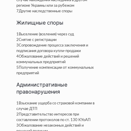
случае нахождения наследника в другом
регионе Украины или за рубежом
7
Другие наследственные споры
Жилищные споры
1
Выселение (вселения) через суд
2
Снятие с регистрации
3
Сопровождение процесса заключения и
подписания договора купли-продажи
4
Обжалование действий и решений
коммунальных предприятий
5
Получение компенсации от коммунальных
предприятий
Административные
правонарушения
1
Взыскание ущерба со страховой компании в
случае ДТП
2
Представительство интересов при
составлении протоколов по ст. 130 КУоАП
3
Обжалование незаконных действий и